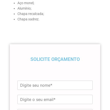
Aço monel;
Alumínio;
Chapa recalcada;
Chapa xadrez.
SOLICITE ORÇAMENTO
N
o
m
E
e
-
*
m