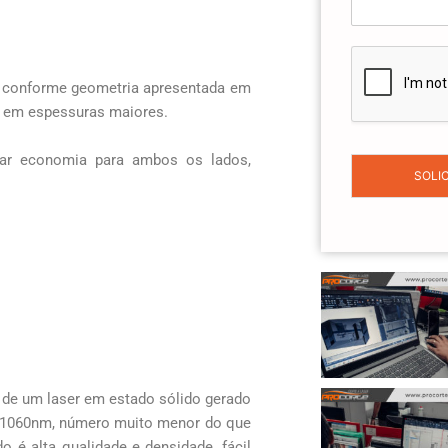
e
o
s
+
1
s conforme geometria apresentada em
te em espessuras maiores.
erar economia para ambos os lados,
SOLI
o de um laser em estado sólido gerado
 é 1060nm, número muito menor do que
o é alta qualidade e densidade, fácil