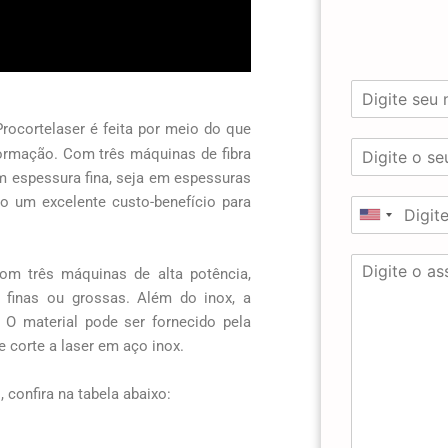
N
o
m
Procortelaser é feita por meio do que
E
e
ormação. Com três máquinas de fibra
-
*
em espessura fina, seja em espessuras
m
o um excelente custo-benefício para
T
a
U
e
i
l
n
l
Á
e
*
i
com três máquinas de alta potência,
r
f
t
 finas ou grossas. Além do inox, a
e
o
e
 O material pode ser fornecido pela
a
n
d
d
e
 corte a laser em aço inox.
e
*
S
t
t
 confira na tabela abaixo:
e
a
x
t
t