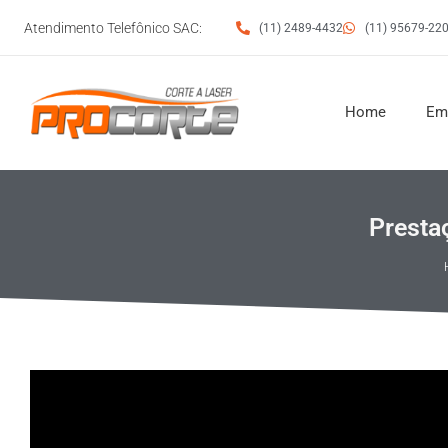
Ir
Atendimento Telefônico SAC:
(11) 2489-4432
(11) 95679-22
para
o
conteúdo
Home
Em
Presta