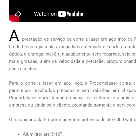
A
prestação de serviço de corte a laser em aço inox da 
há de tecnologia mais avançada no mercado de corte e conf
óptica, a entrega final é um acabamento sem rebarbas, seja 
mais grossas, além de velocidade e precisão, proporcionand
seus clientes.
Para o corte a laser em aço inox, a Procortelaser conta 
permitindo resultados precisos e sem rebarbas em chapas
Procortelaser corta também chapas de carbono e alumínio.
empresa ou ainda pelo cliente, prestando somente o serviço de
O maquinário da Procortelaser tem potência de até 6000 watts,
Alumínio: até 5/16”;