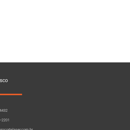
sco
-4432
9-2201
rocortelaser.com.br