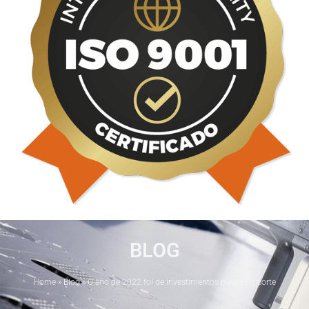
BLOG
Home
»
Blog
»
O ano de 2022 foi de investimentos para a Procorte