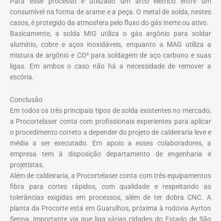
Para esse processo é utilizado um arco elétrico entre um
consumível na forma de arame e a peça. O metal de solda, nestes
casos, é protegido da atmosfera pelo fluxo do gás inerte ou ativo.
Basicamente, a solda MIG utiliza o gás argônio para soldar
alumínio, cobre e aços inoxidáveis, enquanto a MAG utiliza a
mistura de argônio e CO² para soldagem de aço carbono e suas
ligas. Em ambos o caso não há a necessidade de remover a
escória.
Conclusão
Em todos os três principais tipos de solda existentes no mercado,
a Procortelaser conta com profissionais experientes para aplicar
o procedimento correto a depender do projeto de caldeiraria leve e
média a ser executado. Em apoio a esses colaboradores, a
empresa tem à disposição departamento de engenharia e
projetistas.
Além de caldeiraria, a Procortelaser conta com três equipamentos
fibra para cortes rápidos, com qualidade e respeitando as
tolerâncias exigidas em processos, além de ter dobra CNC. A
planta da Procorte está em Guarulhos, próxima à rodovia Ayrton
Senna, importante via que liga várias cidades do Estado de São