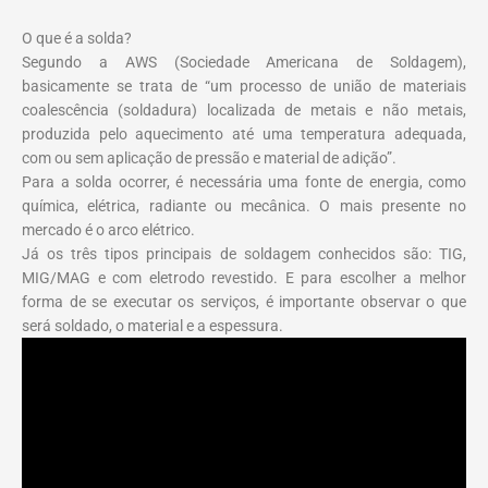
O que é a solda?
Segundo a AWS (Sociedade Americana de Soldagem),
basicamente se trata de “um processo de união de materiais
coalescência (soldadura) localizada de metais e não metais,
produzida pelo aquecimento até uma temperatura adequada,
com ou sem aplicação de pressão e material de adição”.
Para a solda ocorrer, é necessária uma fonte de energia, como
química, elétrica, radiante ou mecânica. O mais presente no
mercado é o arco elétrico.
Já os três tipos principais de soldagem conhecidos são: TIG,
MIG/MAG e com eletrodo revestido. E para escolher a melhor
forma de se executar os serviços, é importante observar o que
será soldado, o material e a espessura.