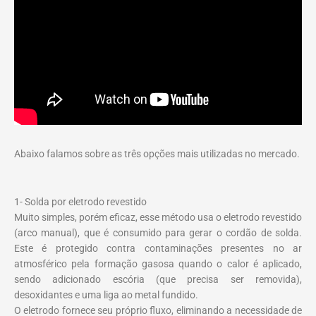
Abaixo falamos sobre as três opções mais utilizadas no mercado.
1- Solda por eletrodo revestido
Muito simples, porém eficaz, esse método usa o eletrodo revestido
(arco manual), que é consumido para gerar o cordão de solda.
Este é protegido contra contaminações presentes no ar
atmosférico pela formação gasosa quando o calor é aplicado,
sendo adicionado escória (que precisa ser removida),
desoxidantes e uma liga ao metal fundido.
O eletrodo fornece seu próprio fluxo, eliminando a necessidade de