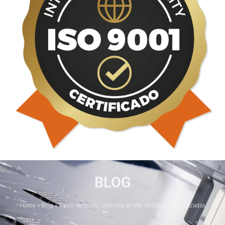
BLOG
Home
»
Blog
»
Tipos de solda: conheça as três opções mais utilizadas